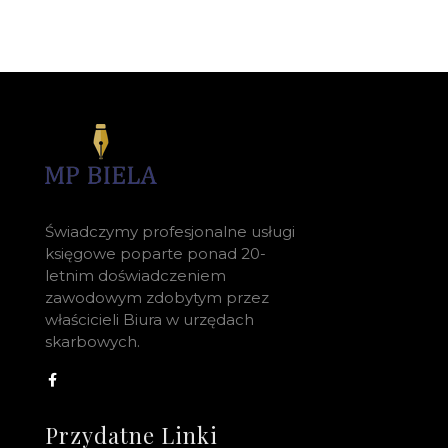
Świadczymy profesjonalne usługi
księgowe poparte ponad 20-
letnim doświadczeniem
zawodowym zdobytym przez
właścicieli Biura w urzędach
skarbowych.
Przydatne Linki