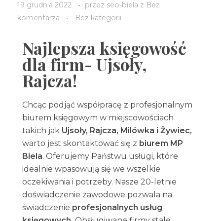
19 grudnia 2022
przez
seo-biela
z
Bez
komentarza
Bez kategorii
Najlepsza księgowość
dla firm- Ujsoły,
Rajcza!
Chcąc podjąć współpracę z profesjonalnym
biurem księgowym w miejscowościach
takich jak
Ujsoły, Rajcza, Milówka i Żywiec,
warto jest skontaktować się z
biurem MP
Biela
. Oferujemy Państwu usługi, które
idealnie wpasowują się we wszelkie
oczekiwania i potrzeby. Nasze 20-letnie
doświadczenie zawodowe pozwala na
świadczenie
profesjonalnych usług
księgowych.
Obsługiwane firmy stale