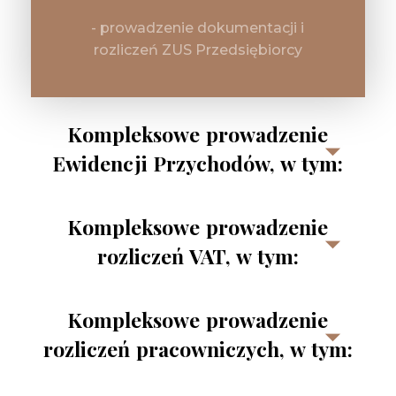
- prowadzenie dokumentacji i
rozliczeń ZUS Przedsiębiorcy
Kompleksowe prowadzenie
Ewidencji Przychodów, w tym:
- księgowanie dokumentów,
Kompleksowe prowadzenie
- prowadzenie wykazu środków
rozliczeń VAT, w tym:
trwałych,
- prowadzenia ewidencji VAT,
- wyliczanie podatku dochodowego,
Kompleksowe prowadzenie
rozliczeń pracowniczych, w tym:
- sporządzanie deklaracji VAT,
- sporządzanie rocznego zeznania
podatkowego,
- wyliczanie podatku VAT,