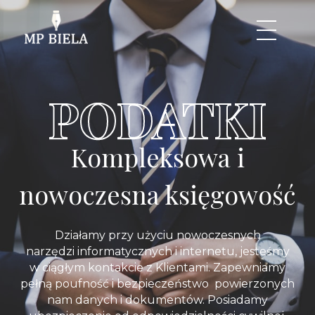
Biela-Podatki
Świadczymy profesjonalne usługi księgowe poparte ponad 20-letnim doświadczeniem zawodowym zdobytym przez właścicieli Biura w urzędach skarbowych.
PODATKI
Kompleksowa i
nowoczesna księgowość
Działamy przy użyciu nowoczesnych
narzędzi
informatycznych i internetu, jesteśmy
w
ciągłym kontakcie z Klientami. Zapewniamy
pełną poufność i bezpieczeństwo powierzonych
nam danych i dokumentów. Posiadamy