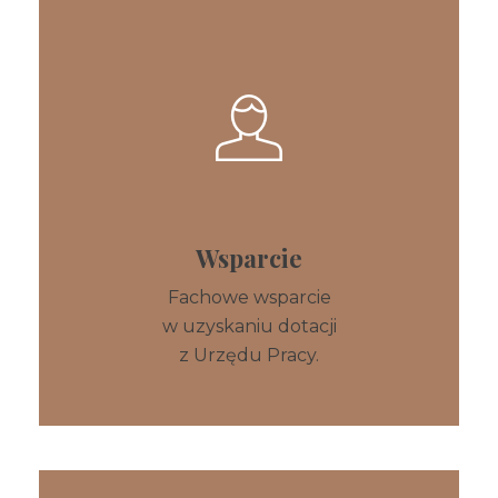
- sporządzanie wniosków o
umorzenie zaległości podatkowych i
ZUS.
Wsparcie
Fachowe wsparcie
w uzyskaniu dotacji
z Urzędu Pracy.