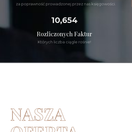
za poprawność prowadzonej przez nas księgowości.
10,654
Rozliczonych Faktur
Których liczba ciągle rośnie!
NASZA
OFERTA