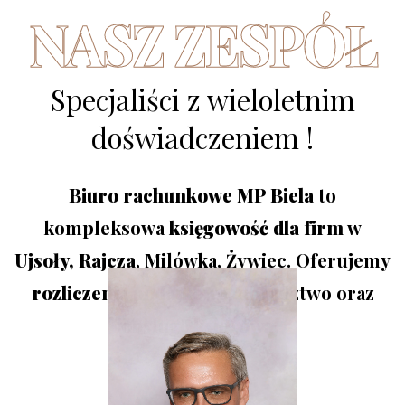
NASZ ZESPÓŁ
Specjaliści z wieloletnim
doświadczeniem !
Biuro rachunkowe MP Biela
to
kompleksowa
księgowość
dla firm
w
Ujsoły, Rajcza
, Milówka, Żywiec. Oferujemy
rozliczenia podatkowe,
doradztwo oraz
obsługę księgową.