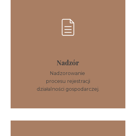
Nadzór
Nadzorowanie
procesu rejestracji
działalności
gospodarczej.